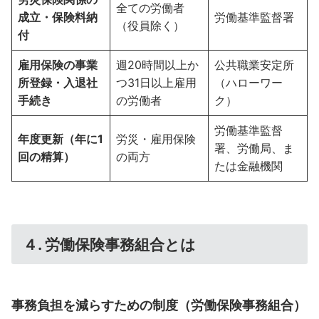
全ての労働者
成立・保険料納
労働基準監督署
（役員除く）
付
雇用保険の事業
週20時間以上か
公共職業安定所
所登録・入退社
つ31日以上雇用
（ハローワー
手続き
の労働者
ク）
労働基準監督
年度更新（年に1
労災・雇用保険
署、労働局、ま
回の精算）
の両方
たは金融機関
４. 労働保険事務組合とは
事務負担を減らすための制度（労働保険事務組合）